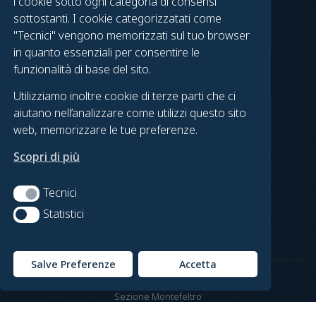
i cookie sotto ogni categoria di consensi
TROVACI SU FACEBOOK
sottostanti. I cookie categorizzatati come
"Tecnici" vengono memorizzati sul tuo browser
Gruppo Urbino
in quanto essenziali per consentire le
Gruppo Fossombrone
funzionalità di base del sito.
Urbino on Foot
Utilizziamo inoltre cookie di terze parti che ci
Fossombrone in Cammino
aiutano nell’analizzare come utilizzi questo sito
web, memorizzare le tue preferenze.
LEGAL
Scopri di più
Contatti
Privacy Policy
Tecnici
Tecnici
Cookie Policy
Statistici
Statistici
Preferenze Cookie
Salve Preferenze
Accetta
© Copyright Club Alpino Italiano
Sezione Montefeltro
C.F. 91027080414