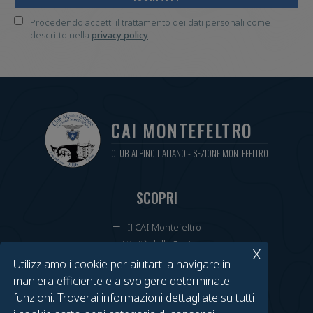
Procedendo accetti il trattamento dei dati personali come
descritto nella
privacy policy
CAI MONTEFELTRO
CLUB ALPINO ITALIANO - SEZIONE MONTEFELTRO
SCOPRI
Il CAI Montefeltro
Attività della Sezione
x
Cammini Annuali
Utilizziamo i cookie per aiutarti a navigare in
Tesseramenti e Rinnovi
maniera efficiente e a svolgere determinate
Calendario Eventi
funzioni. Troverai informazioni dettagliate su tutti