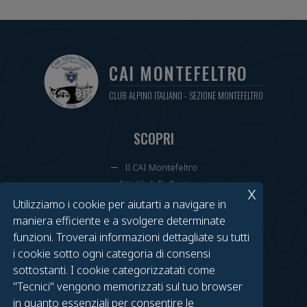
CAI MONTEFELTRO
CLUB ALPINO ITALIANO - SEZIONE MONTEFELTRO
SCOPRI
Il CAI Montefeltro
Attività della Sezione
x
Cammini Annuali
Utilizziamo i cookie per aiutarti a navigare in
Tesseramenti e Rinnovi
maniera efficiente e a svolgere determinate
Calendario Eventi
funzioni. Troverai informazioni dettagliate su tutti
i cookie sotto ogni categoria di consensi
TROVACI SU FACEBOOK
sottostanti. I cookie categorizzatati come
"Tecnici" vengono memorizzati sul tuo browser
Gruppo Urbino
in quanto essenziali per consentire le