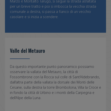
Marzo e Montalto Tarugo, si segue la strada asfaltata
per un breve tratto e poi si imbocca la vecchia strada
comunale a destra, si passa a fianco di un vecchio
casolare e si inizia a scendere.
Valle del Metauro
Da questo importante punto panoramico possiamo
osservare la vallata del Metauro, la città di
Fossombrone con la Rocca sul colle di Sant’Aldebrando,
dall’altra parte della vallata la dorsale dei Monti delle
Cesane, sulla destra la torre Brombolona, Villa la Croce e
in fondo la città di Urbino e i monti della Carpegna e
dell’Alpe della Luna.