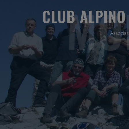
MO
CLUB ALPINO 
Associazi