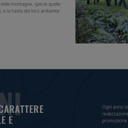
 delle montagne, specie quelle
ale, e la tutela del loro ambiente
NI
 CARATTERE
Ogni anno sia
realizzazione
E E
promozione d