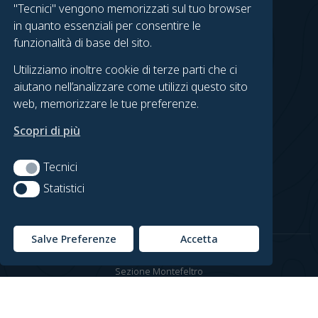
"Tecnici" vengono memorizzati sul tuo browser
Gruppo Urbino
in quanto essenziali per consentire le
Gruppo Fossombrone
funzionalità di base del sito.
Urbino on Foot
Utilizziamo inoltre cookie di terze parti che ci
Fossombrone in Cammino
aiutano nell’analizzare come utilizzi questo sito
web, memorizzare le tue preferenze.
LEGAL
Scopri di più
Contatti
Privacy Policy
Tecnici
Tecnici
Cookie Policy
Statistici
Statistici
Preferenze Cookie
Salve Preferenze
Accetta
© Copyright Club Alpino Italiano
Sezione Montefeltro
C.F. 91027080414
Credits by
Carlo Cini