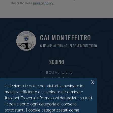
descritto nella
privacy policy
CAI MONTEFELTRO
CLUB ALPINO ITALIANO - SEZIONE MONTEFELTRO
SCOPRI
Il CAI Montefeltro
Attività della Sezione
x
Cammini Annuali
Utilizziamo i cookie per aiutarti a navigare in
Tesseramenti e Rinnovi
maniera efficiente e a svolgere determinate
Calendario Eventi
funzioni. Troverai informazioni dettagliate su tutti
i cookie sotto ogni categoria di consensi
TROVACI SU FACEBOOK
sottostanti. I cookie categorizzatati come