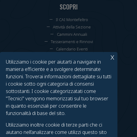
SCOPRI
Il CAI Montefeltro
Attività della Sezione
Cammini Annuali
Tesseramenti e Rinnovi
Calendario Eventi
x
Utilizziamo i cookie per aiutarti a navigare in
TROVACI SU FACEBOOK
maniera efficiente e a svolgere determinate
funzioni. Troverai informazioni dettagliate su tutti
Gruppo Urbino
i cookie sotto ogni categoria di consensi
Gruppo Fossombrone
sottostanti. I cookie categorizzatati come
Urbino on Foot
"Tecnici" vengono memorizzati sul tuo browser
Fossombrone in Cammino
in quanto essenziali per consentire le
funzionalità di base del sito.
LEGAL
Utilizziamo inoltre cookie di terze parti che ci
Contatti
aiutano nell’analizzare come utilizzi questo sito
Privacy Policy