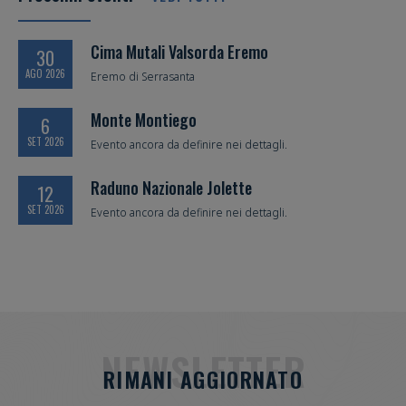
Cima Mutali Valsorda Eremo
30
AGO 2026
Eremo di Serrasanta
Monte Montiego
6
SET 2026
Evento ancora da definire nei dettagli.
Raduno Nazionale Jolette
12
SET 2026
Evento ancora da definire nei dettagli.
NEWSLETTER
RIMANI AGGIORNATO