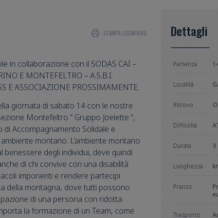
Dettagli
STAMPA LOCANDINA
ole in collaborazione con il SODAS CAI –
Partenza
1
INO E MONTEFELTRO – A.S.B.I.
Località
G
SS E ASSOCIAZIONE PROSSIMAMENTE.
lla giornata di sabato 14 con le nostre
Ritrovo
O
 Sezione Montefeltro ” Gruppo Joelette “,
Difficoltà
A
o di Accompagnamento Solidale e
n ambiente montano. L’ambiente montano
Durata
3
l benessere degli individui, deve quindi
anche di chi convive con una disabilità
Lunghezza
k
acoli imponenti e rendere partecipi
gioia della montagna, dove tutti possono
Pranzo
P
e
cipazione di una persona con ridotta
mporta la formazione di un Team, come
Trasporto
A