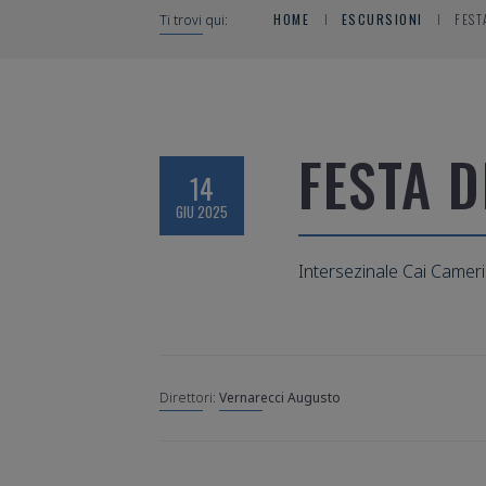
HOME
ESCURSIONI
FEST
Ti trovi qui:
FESTA 
14
GIU 2025
Intersezinale Cai Camer
Vernarecci Augusto