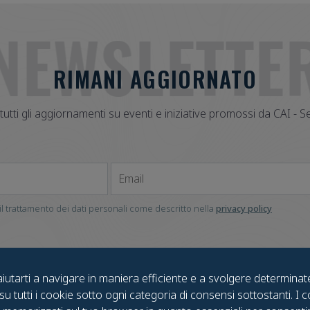
NEWSLETTE
RIMANI AGGIORNATO
 tutti gli aggiornamenti su eventi e iniziative promossi da CAI - 
Email
l trattamento dei dati personali come descritto nella
privacy policy
aiutarti a navigare in maniera efficiente e a svolgere determinat
su tutti i cookie sotto ogni categoria di consensi sottostanti. I 
SCOPRI
TROVACI SU FACEB