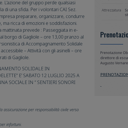
. L’azione del gruppo perde qualsiasi
 di una sfida. Per i volontari CAI Sez.
Attrezzatura
S
s
’impresa preparare, organizzare, condurre
e, ma ricca di emozioni e soddisfazioni.
a mattinata prevede : Passeggiata in e-
Prenotazi
 al borgo di Gagliole – ore 13,00 pranzo al
cursionistica di Accompagnamento Solidale
ccessibile – Attività con gli asinelli – ore
Prenotazione Obb
ati di Gagliole.
direttore di escu
Augusto Vernare
NAMENTO SOLIDALE IN
PRENOTAZION
LETTE” E’ SABATO 12 LUGLIO 2025 A
A SOCIALE IN ” SENTIERI SONORI
 da assicurazione per responsabilità civile verso
per infortuni.