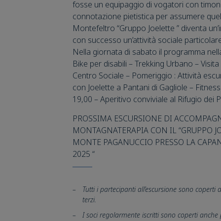
fosse un equipaggio di vogatori con timone
connotazione pietistica per assumere quella
Montefeltro “Gruppo Joelette ” diventa un
con successo un’attività sociale particolar
Nella giornata di sabato il programma nell
Bike per disabili – Trekking Urbano – Visita
Centro Sociale – Pomeriggio : Attività es
con Joelette a Pantani di Gagliole – Fitness a
19,00 – Aperitivo conviviale al Rifugio dei Pr
PROSSIMA ESCURSIONE DI ACCOMPAG
MONTAGNATERAPIA CON IL “GRUPPO JOE
MONTE PAGANUCCIO PRESSO LA CAPANN
2025 “
Tutti i partecipanti all’escursione sono coperti
terzi.
I soci regolarmente iscritti sono coperti anche 