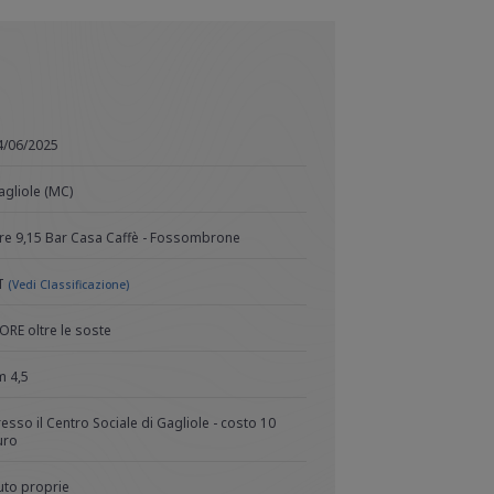
4/06/2025
agliole (MC)
re 9,15 Bar Casa Caffè - Fossombrone
T
(Vedi Classificazione)
 ORE oltre le soste
m 4,5
resso il Centro Sociale di Gagliole - costo 10
uro
uto proprie