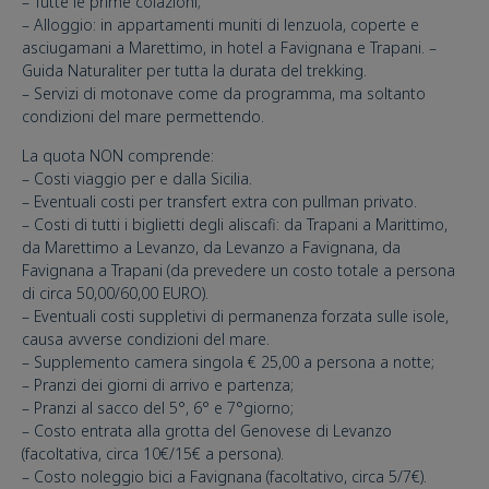
– Tutte le prime colazioni;
– Alloggio: in appartamenti muniti di lenzuola, coperte e
asciugamani a Marettimo, in hotel a Favignana e Trapani. –
Guida Naturaliter per tutta la durata del trekking.
– Servizi di motonave come da programma, ma soltanto
condizioni del mare permettendo.
La quota NON comprende:
– Costi viaggio per e dalla Sicilia.
– Eventuali costi per transfert extra con pullman privato.
– Costi di tutti i biglietti degli aliscafi: da Trapani a Marittimo,
da Marettimo a Levanzo, da Levanzo a Favignana, da
Favignana a Trapani (da prevedere un costo totale a persona
di circa 50,00/60,00 EURO).
– Eventuali costi suppletivi di permanenza forzata sulle isole,
causa avverse condizioni del mare.
– Supplemento camera singola € 25,00 a persona a notte;
– Pranzi dei giorni di arrivo e partenza;
– Pranzi al sacco del 5°, 6° e 7°giorno;
– Costo entrata alla grotta del Genovese di Levanzo
(facoltativa, circa 10€/15€ a persona).
– Costo noleggio bici a Favignana (facoltativo, circa 5/7€).