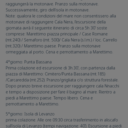
raggiungerà la motonave. Pranzo sulla motonave.
Successivamente, giro dell’isola in motonave.
Note: qualora le condizioni del mare non consentissero alla
motonave di raggiungere Cala Nera, l’escursione della
giornata avrà il seguente itinerario di circa 5h 30’ soste
comprese: Marettimo piazza principale / Case Romane
(mt.240) / Semaforo (mt. 500)/ Cala Nera (s.l.m.) / loc. Carrello
(mt.320) / Marettimo paese. Pranzo sulla motonave
ormeggiata al porto. Cena e pernottamento a Marettimo.
4°giorno: Punta Bassana
Prima colazione ed escursione di 3h.30’, con partenza dalla
piazza di Marettimo: Cimitero/Punta Bassana (mt.185)
/Carcaredda (mt.252). Pranzo/grigliata c/o struttura forestale.
Dopo pranzo breve escursione per raggiungere cala Nnacchi
e tempo a disposizione per fare il bagno al mare. Rientro a
piedi a Marettimo paese. Tempo libero. Cena e
pernottamento a Marettimo.
5°giorno: Isola di Levanzo
prima colazione. Alle ore 09:30 circa trasferimento in aliscafo
sull’isola di Levanzo (tempi navigazione: 40’). Escursione a piedi