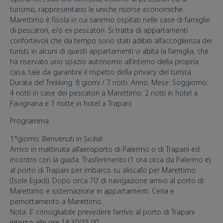
turismo, rappresentano le uniche risorse economiche.
Marettimo è l’isola in cui saremo ospitati nelle case di famiglie
di pescatori, e/o ex pescatori. Si tratta di appartamenti
confortevoli che da tempo sono stati adibiti all’accoglienza dei
turisti; in alcuni di questi appartamenti vi abita la famiglia, che
ha riservato uno spazio autonomo all’interno della propria
casa, tale da garantire il rispetto della privacy del turista.
Durata del Trekking: 8 giorni / 7 notti. Anno: Mese: Soggiorno:
4 notti in case dei pescatori a Marettimo, 2 notti in hotel a
Favignana e 1 notte in hotel a Trapani.
Programma
1°giorno: Benvenuti in Sicilia!
Arrivo in mattinata all’aeroporto di Palermo o di Trapani ed
incontro con la guida. Trasferimento (1 ora circa da Palermo e)
al porto di Trapani per imbarco su aliscafo per Marettimo
(Isole Egadi). Dopo circa 70’ di navigazione arrivo al porto di
Marettimo e sistemazione in appartamenti. Cena e
pernottamento a Marettimo.
Nota: E’ consigliabile prevedere l’arrivo al porto di Trapani
intorno alle ore 14,30/15,00