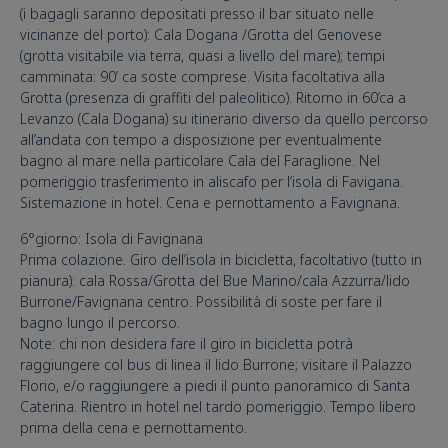
(i bagagli saranno depositati presso il bar situato nelle
vicinanze del porto): Cala Dogana /Grotta del Genovese
(grotta visitabile via terra, quasi a livello del mare); tempi
camminata: 90’ ca soste comprese. Visita facoltativa alla
Grotta (presenza di graffiti del paleolitico). Ritorno in 60’ca a
Levanzo (Cala Dogana) su itinerario diverso da quello percorso
all’andata con tempo a disposizione per eventualmente
bagno al mare nella particolare Cala del Faraglione. Nel
pomeriggio trasferimento in aliscafo per l’isola di Favigana.
Sistemazione in hotel. Cena e pernottamento a Favignana.
6°giorno: Isola di Favignana
Prima colazione. Giro dell’isola in bicicletta, facoltativo (tutto in
pianura): cala Rossa/Grotta del Bue Marino/cala Azzurra/lido
Burrone/Favignana centro. Possibilità di soste per fare il
bagno lungo il percorso.
Note: chi non desidera fare il giro in bicicletta potrà
raggiungere col bus di linea il lido Burrone; visitare il Palazzo
Florio, e/o raggiungere a piedi il punto panoramico di Santa
Caterina. Rientro in hotel nel tardo pomeriggio. Tempo libero
prima della cena e pernottamento.