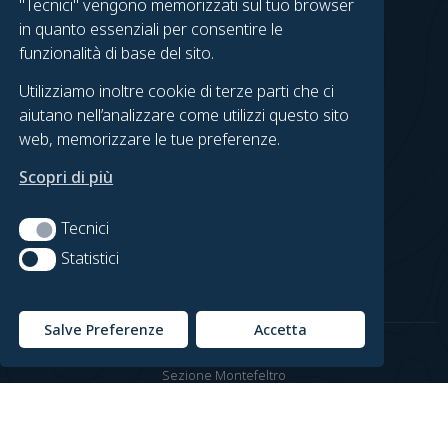
"Tecnici" vengono memorizzati sul tuo browser
Gruppo Urbino
in quanto essenziali per consentire le
Gruppo Fossombrone
funzionalità di base del sito.
Urbino on Foot
Utilizziamo inoltre cookie di terze parti che ci
Fossombrone in Cammino
aiutano nell’analizzare come utilizzi questo sito
web, memorizzare le tue preferenze.
LEGAL
Scopri di più
Contatti
Privacy Policy
Tecnici
Tecnici
Cookie Policy
Statistici
Statistici
Preferenze Cookie
Salve Preferenze
Accetta
© Copyright Club Alpino Italiano
Sezione Montefeltro
C.F. 91027080414
Credits by
Carlo Cini