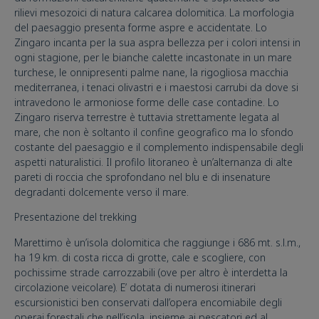
rilievi mesozoici di natura calcarea dolomitica. La morfologia
del paesaggio presenta forme aspre e accidentate. Lo
Zingaro incanta per la sua aspra bellezza per i colori intensi in
ogni stagione, per le bianche calette incastonate in un mare
turchese, le onnipresenti palme nane, la rigogliosa macchia
mediterranea, i tenaci olivastri e i maestosi carrubi da dove si
intravedono le armoniose forme delle case contadine. Lo
Zingaro riserva terrestre è tuttavia strettamente legata al
mare, che non è soltanto il confine geografico ma lo sfondo
costante del paesaggio e il complemento indispensabile degli
aspetti naturalistici. Il profilo litoraneo è un’alternanza di alte
pareti di roccia che sprofondano nel blu e di insenature
degradanti dolcemente verso il mare.
Presentazione del trekking
Marettimo è un’isola dolomitica che raggiunge i 686 mt. s.l.m.,
ha 19 km. di costa ricca di grotte, cale e scogliere, con
pochissime strade carrozzabili (ove per altro è interdetta la
circolazione veicolare). E’ dotata di numerosi itinerari
escursionistici ben conservati dall’opera encomiabile degli
operai forestali che nell’isola, insieme ai pescatori ed al