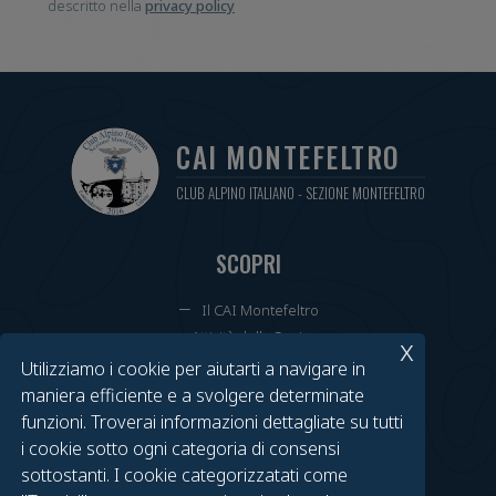
descritto nella
privacy policy
CAI MONTEFELTRO
CLUB ALPINO ITALIANO - SEZIONE MONTEFELTRO
SCOPRI
Il CAI Montefeltro
Attività della Sezione
x
Cammini Annuali
Utilizziamo i cookie per aiutarti a navigare in
Tesseramenti e Rinnovi
maniera efficiente e a svolgere determinate
Calendario Eventi
funzioni. Troverai informazioni dettagliate su tutti
i cookie sotto ogni categoria di consensi
TROVACI SU FACEBOOK
sottostanti. I cookie categorizzatati come