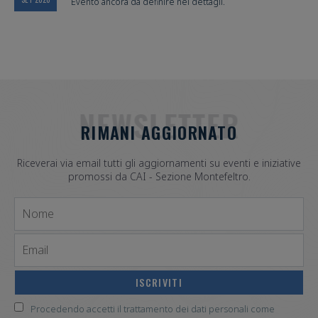
Evento ancora da definire nei dettagli.
NEWSLETTER
RIMANI AGGIORNATO
Riceverai via email tutti gli aggiornamenti su eventi e iniziative
promossi da CAI - Sezione Montefeltro.
Nome
Email
Procedendo accetti il trattamento dei dati personali come