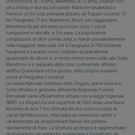
un’estensione di 19 kmq, Marettimo di 12 kmq, Levanzo con
circa 6 kmq; e due piccoli isolotti: Maraone (disabitata) e
Formica. Le tre isole principali distano da Trapani: Levanzo 15
km; Favignana 17 km; Marettimo 38 km; per raggiungere
Marettimo (la più distante) occorrono circa 1 ora di
navigazione in aliscafo, e 3 in nave. La popolazione
complessiva, di oltre seimila unità, e risiede prevalentemente
nella maggiore delle isole che è Favignana (4.700 residenti).
Favignana e Levanzo sono costituite da piattaforme
quaternarie di calcare e, in tempi remoti erano unite alla Sicilia.
Marettimo si è separata dalla zona continentale all’inizio
dell’Era Quaternaria ed ha goduto della propria insularità
prima di Favignana e Levanzo.
La riserva Naturale Orientata dello Zingaro, prima riserva in
Sicilia affidata in gestione all’Azienda Regionale Foreste
Demaniali, viene ufficialmente istituita con la legge regionale
98/81. Lo Zingaro ha una superficie di 1650 ettari, una fascia
litoranea di circa 7 Km, formata da una costa rocciosa di
calcari del Mesozoico, intercalata da numerose calette e
caratterizzata da strapiombanti falesie che portano
rapidamente al mare. La struttura geologica è rappresentata
da formazioni calcarenitiche quaternarie e soprattutto da