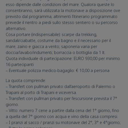
esso dipende dalle condizioni del mare. Qualora queste lo
consentiranno, sarà utilizzata la motonave a disposizione ove
previsto dal programma; altrimenti l’itinerario programmato
prevede il rientro a piedi sullo stesso sentiero o su percorso
alternativo.
Cosa portare (indispensabile): scarpe da trekking,
sandali/ciabatte, costume da bagno e il necessario per il
mare; zaino e giacca a vento; saponeria varia per
doccia/lavabo/indumenti; borraccia o bottiglia da 1 lt.
Quota individuale di partecipazione: EURO 930,00 per minimo
16 partecipanti
– Eventuale polizza medico-bagaglio: € 10,00 a persona
La quota comprende:
– Transfert con pullman privato dall’aeroporto di Palermo o
Trapani al porto di Trapani e viceversa.
– Transfert con pullman privato per l’escursione prevista il 7°
giorno.
– Vitto: numero 7 cene a partire dalla cena del 1° giorno, fino
a quella del 7° giorno con acqua e vino della casa compresi.
– I pranzi al sacco / pranzi su motonave del 2°, 3° e 4°giorno;