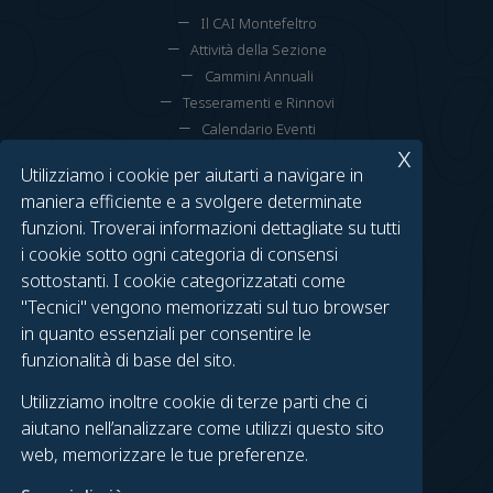
Il CAI Montefeltro
Attività della Sezione
Cammini Annuali
Tesseramenti e Rinnovi
Calendario Eventi
x
Utilizziamo i cookie per aiutarti a navigare in
TROVACI SU FACEBOOK
maniera efficiente e a svolgere determinate
funzioni. Troverai informazioni dettagliate su tutti
Gruppo Urbino
i cookie sotto ogni categoria di consensi
Gruppo Fossombrone
sottostanti. I cookie categorizzatati come
Urbino on Foot
"Tecnici" vengono memorizzati sul tuo browser
Fossombrone in Cammino
in quanto essenziali per consentire le
funzionalità di base del sito.
LEGAL
Utilizziamo inoltre cookie di terze parti che ci
Contatti
aiutano nell’analizzare come utilizzi questo sito
Privacy Policy
web, memorizzare le tue preferenze.
Cookie Policy