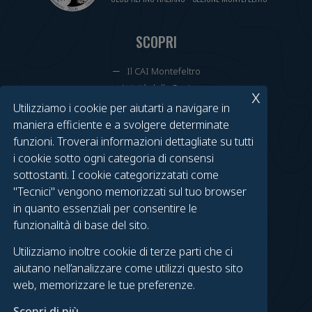
SCOPRI
Il CAI Montefeltro
Attività della Sezione
x
Cammini Annuali
Utilizziamo i cookie per aiutarti a navigare in
Tesseramenti e Rinnovi
maniera efficiente e a svolgere determinate
Calendario Eventi
funzioni. Troverai informazioni dettagliate su tutti
i cookie sotto ogni categoria di consensi
TROVACI SU FACEBOOK
sottostanti. I cookie categorizzatati come
"Tecnici" vengono memorizzati sul tuo browser
Gruppo Urbino
in quanto essenziali per consentire le
Gruppo Fossombrone
funzionalità di base del sito.
Urbino on Foot
Utilizziamo inoltre cookie di terze parti che ci
Fossombrone in Cammino
aiutano nell’analizzare come utilizzi questo sito
web, memorizzare le tue preferenze.
LEGAL
Scopri di più