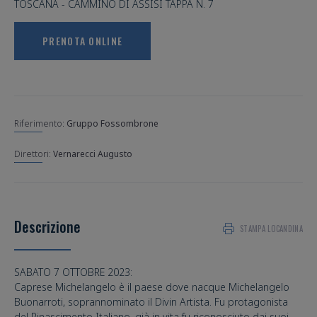
TOSCANA - CAMMINO DI ASSISI TAPPA N. 7
PRENOTA ONLINE
Riferimento:
Gruppo Fossombrone
Vernarecci Augusto
Descrizione
STAMPA LOCANDINA
SABATO 7 OTTOBRE 2023:
Caprese Michelangelo è il paese dove nacque Michelangelo
Buonarroti, soprannominato il Divin Artista. Fu protagonista
del Rinascimento Italiano, già in vita fu riconosciuto dai suoi