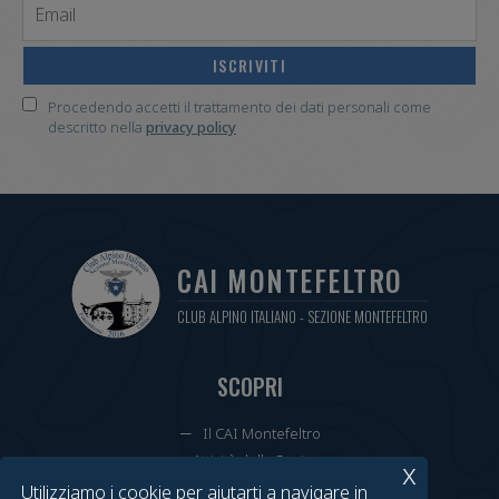
Procedendo accetti il trattamento dei dati personali come
descritto nella
privacy policy
CAI MONTEFELTRO
CLUB ALPINO ITALIANO - SEZIONE MONTEFELTRO
SCOPRI
Il CAI Montefeltro
Attività della Sezione
x
Cammini Annuali
Utilizziamo i cookie per aiutarti a navigare in