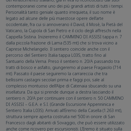
contemporanei come uno dei più grandi artisti di tutti i tempi.
Personalità tanto geniale quanto irrequieta, il suo nome è
legato ad alcune delle più maestose opere dell’arte
occidentale, fra cui si annoverano il David, il Mosè, la Pietà del
Vaticano, la Cupola di San Pietro e il ciclo degli affreschi nella
Cappella Sistina. Inizieremo il CAMMINO DI ASSISI tappa n. 7
dalla piccola frazione di Lama (535 mt) che si trova vicino a
Caprese Michelangelo. Il sentiero coincide anche con il
percorso del Sentiero Italia tappa L03S, tratto fino al
Santuario della Verna. Preso il sentiero n. 20/A passando tra
tratti di bosco e asfalto, giungeremo al paese Fragaiolo (714
mt). Passato il paese seguiremo la carrareccia che tra
bellissimi castagni secolari prima e faggi poi, sale al
complesso montuoso dell’Alpe di Catenaia sbucando su una
insellatura. Da qui si prende dunque a destra lasciando il
sentiero n. 20/A per continuare con il sentiero n. 50 CAMMINO
DI ASSISI – G.E.A. e S.I. (Grande Escursione Appenninica e
Sentiero Italia L03S). Arrivati all’Eremo della Casella (1.263 mt),
struttura sempre aperta costruita nel ‘500 in onore di San
Francesco dagli abitanti di Sovaggio, che può essere utilizzato
anche come ricovero per escursionisti. L’Eremo è situato sulla