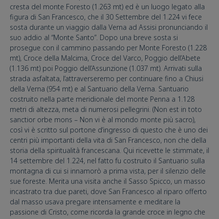
cresta del monte Foresto (1.263 mt) ed è un luogo legato alla
figura di San Francesco, che il 30 Settembre del 1.224 vi fece
sosta durante un viaggio dalla Verna ad Assisi pronunciando il
suo addio al “Monte Santo”. Dopo una breve sosta si
prosegue con il cammino passando per Monte Foresto (1.228
mt), Croce della Malcima, Croce del Varco, Poggio dell’Abete
(1.136 mt) poi Poggio dell’Assunzione (1.037 mt). Arrivati sulla
strada asfaltata, l’attraverseremo per continuare fino a Chiusi
della Verna (954 mt) e al Santuario della Verna. Santuario
costruito nella parte meridionale del monte Penna a 1.128
metri di altezza, meta di numerosi pellegrini. (Non est in toto
sanctior orbe mons – Non vi è al mondo monte più sacro),
così vi è scritto sul portone d’ingresso di questo che è uno dei
centri più importanti della vita di San Francesco, non che della
storia della spiritualità francescana. Qui ricevette le stimmate, il
14 settembre del 1.224, nel fatto fu costruito il Santuario sulla
montagna di cui si innamorò a prima vista, per il silenzio delle
sue foreste. Merita una visita anche il Sasso Spicco, un masso
incastrato tra due pareti, dove San Francesco al riparo offerto
dal masso usava pregare intensamente e meditare la
passione di Cristo, come ricorda la grande croce in legno che