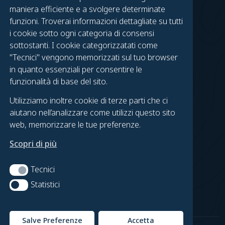
Tesseramenti e Rinnovi
maniera efficiente e a svolgere determinate
Calendario Eventi
funzioni. Troverai informazioni dettagliate su tutti
i cookie sotto ogni categoria di consensi
TROVACI SU FACEBOOK
sottostanti. I cookie categorizzatati come
"Tecnici" vengono memorizzati sul tuo browser
Gruppo Urbino
in quanto essenziali per consentire le
Gruppo Fossombrone
funzionalità di base del sito.
Urbino on Foot
Utilizziamo inoltre cookie di terze parti che ci
Fossombrone in Cammino
aiutano nell’analizzare come utilizzi questo sito
web, memorizzare le tue preferenze.
LEGAL
Scopri di più
Contatti
Privacy Policy
Tecnici
Tecnici
Cookie Policy
Statistici
Statistici
Preferenze Cookie
Salve Preferenze
Accetta