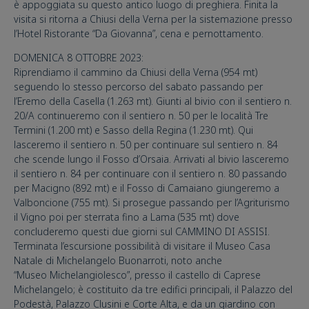
è appoggiata su questo antico luogo di preghiera. Finita la
visita si ritorna a Chiusi della Verna per la sistemazione presso
l’Hotel Ristorante “Da Giovanna”, cena e pernottamento.
DOMENICA 8 OTTOBRE 2023:
Riprendiamo il cammino da Chiusi della Verna (954 mt)
seguendo lo stesso percorso del sabato passando per
l’Eremo della Casella (1.263 mt). Giunti al bivio con il sentiero n.
20/A continueremo con il sentiero n. 50 per le località Tre
Termini (1.200 mt) e Sasso della Regina (1.230 mt). Qui
lasceremo il sentiero n. 50 per continuare sul sentiero n. 84
che scende lungo il Fosso d’Orsaia. Arrivati al bivio lasceremo
il sentiero n. 84 per continuare con il sentiero n. 80 passando
per Macigno (892 mt) e il Fosso di Camaiano giungeremo a
Valboncione (755 mt). Si prosegue passando per l’Agriturismo
il Vigno poi per sterrata fino a Lama (535 mt) dove
concluderemo questi due giorni sul CAMMINO DI ASSISI.
Terminata l’escursione possibilità di visitare il Museo Casa
Natale di Michelangelo Buonarroti, noto anche
“Museo Michelangiolesco”, presso il castello di Caprese
Michelangelo; è costituito da tre edifici principali, il Palazzo del
Podestà, Palazzo Clusini e Corte Alta, e da un giardino con